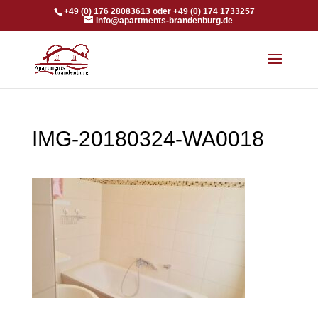
+49 (0) 176 28083613 oder +49 (0) 174 1733257
info@apartments-brandenburg.de
IMG-20180324-WA0018